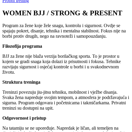
Probni trening
WOMEN BJJ / STRONG & PRESENT
Program za žene koje žele snagu, kontrolu i sigurnost. Ovdje se
spajaju pokret, disanje, tehnika i mentalna stabilnost. Fokus nije na
borbi protiv drugih, nego na ravnoteži i samopouzdanju.
Filozofija programa
BJJ za žene nije blaža verzija borilačkog sporta. To je prostor u
kojem se gradi snaga koja dolazi iz prisutnosti i fokusa. Tehnike
razvijaju sigurnost i osjećaj kontrole u borbi i u svakodnevnom
životu.
Struktura treninga
Treninzi povezuju jiu-jitsu tehniku, mobilnost i vježbe disanja.
Svaka žena napreduje svojim tempom, a atmosfera je podržavajuća i
sigurna. Program odgovara i početnicama i takmičarkama. Privatni
treninzi su dostupni na upit.
Odgovornost i pristup
Na tatamiju se ne upoređuje. Napredak je ličan, ali temeljen na